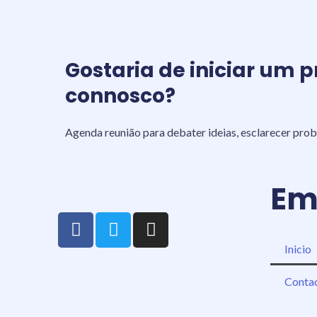
Gostaria de iniciar um p
connosco?
Agenda reunião para debater ideias, esclarecer prob
Em
F
T
I
a
w
n
Inicio
c
i
s
e
t
t
Conta
b
t
a
o
e
g