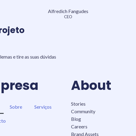
Alfredich Fangudes
CEO
rojeto
lemas e tire as suas dúvidas
presa
About
Stories
Sobre
Serviços
Community
Blog
cto
Careers
Brand Assets