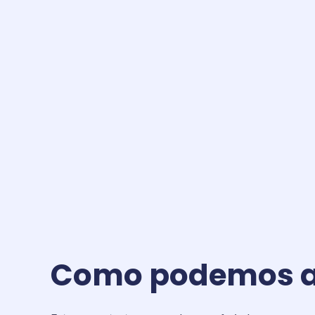
Skip
to
content
Como podemos a